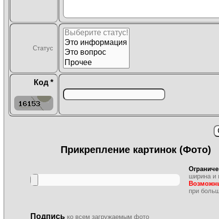
Статус
Код *
Прикрепление картинок (Фото)
Ограниче
ширина и 
Возможн
при боль
Подпись
ко всем загружаемым фото