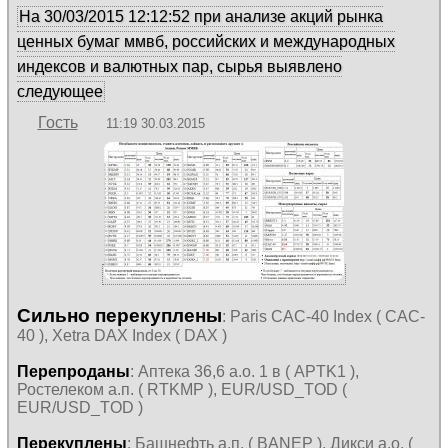
На 30/03/2015 12:12:52 при анализе акций рынка
ценных бумаг ммвб, российских и международных
индексов и валютных пар, сырья выявлено
следующее
Гость
11:19 30.03.2015
Сильно перекуплены
: Paris CAC-40 Index ( CAC-
40 ), Xetra DAX Index ( DAX )
Перепроданы
: Аптека 36,6 а.о. 1 в ( APTK1 ),
Ростелеком а.п. ( RTKMP ), EUR/USD_TOD (
EUR/USD_TOD )
Перекуплены
: Башнефть а.п. ( BANEP ), Дикси а.о. (