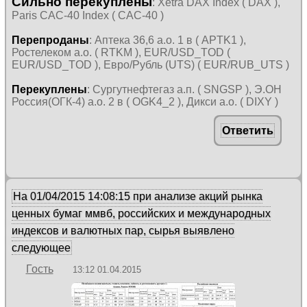
Сильно перекуплены
: Xetra DAX Index ( DAX ),
Paris CAC-40 Index ( CAC-40 )
Перепроданы
: Аптека 36,6 а.о. 1 в ( APTK1 ),
Ростелеком а.о. ( RTKM ), EUR/USD_TOD (
EUR/USD_TOD ), Евро/Рубль (UTS) ( EUR/RUB_UTS )
Перекуплены
: Сургутнефтегаз а.п. ( SNGSP ), Э.ОН
Россия(ОГК-4) а.о. 2 в ( OGK4_2 ), Дикси а.о. ( DIXY )
Ответить
На 01/04/2015 14:08:15 при анализе акций рынка
ценных бумаг ммвб, российских и международных
индексов и валютных пар, сырья выявлено
следующее
Гость
13:12 01.04.2015