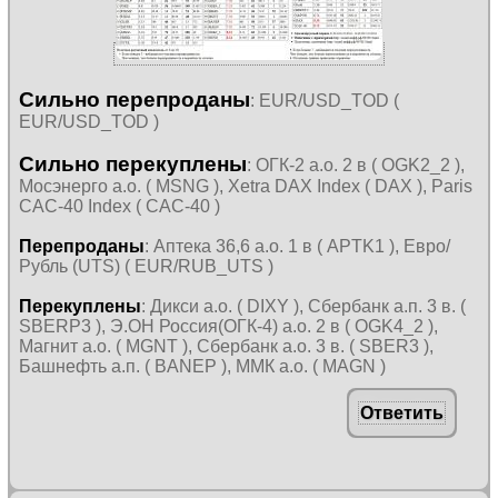
Сильно перепроданы
: EUR/USD_TOD (
EUR/USD_TOD )
Сильно перекуплены
: ОГК-2 а.о. 2 в ( OGK2_2 ),
Мосэнерго а.о. ( MSNG ), Xetra DAX Index ( DAX ), Paris
CAC-40 Index ( CAC-40 )
Перепроданы
: Аптека 36,6 а.о. 1 в ( APTK1 ), Евро/
Рубль (UTS) ( EUR/RUB_UTS )
Перекуплены
: Дикси а.о. ( DIXY ), Сбербанк а.п. 3 в. (
SBERP3 ), Э.ОН Россия(ОГК-4) а.о. 2 в ( OGK4_2 ),
Магнит а.о. ( MGNT ), Сбербанк а.о. 3 в. ( SBER3 ),
Башнефть а.п. ( BANEP ), ММК а.о. ( MAGN )
Ответить