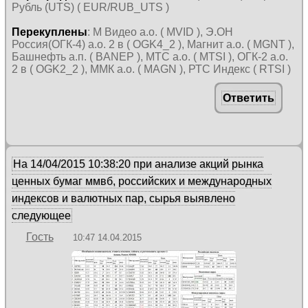
Рубль (UTS) ( EUR/RUB_UTS )
Перекуплены
: М Видео а.о. ( MVID ), Э.ОН
Россия(ОГК-4) а.о. 2 в ( OGK4_2 ), Магнит а.о. ( MGNT ),
Башнефть а.п. ( BANEP ), МТС а.о. ( MTSI ), ОГК-2 а.о.
2 в ( OGK2_2 ), ММК а.о. ( MAGN ), РТС Индекс ( RTSI )
Ответить
На 14/04/2015 10:38:20 при анализе акций рынка
ценных бумаг ммвб, российских и международных
индексов и валютных пар, сырья выявлено
следующее
Гость
10:47 14.04.2015