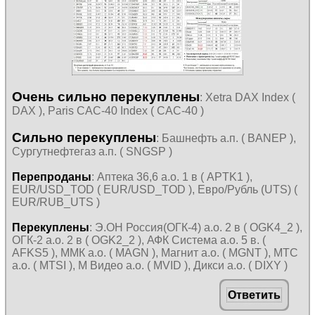
Очень сильно перекуплены
: Xetra DAX Index (
DAX ), Paris CAC-40 Index ( CAC-40 )
Сильно перекуплены
: Башнефть а.п. ( BANEP ),
Сургутнефтегаз а.п. ( SNGSP )
Перепроданы
: Аптека 36,6 а.о. 1 в ( APTK1 ),
EUR/USD_TOD ( EUR/USD_TOD ), Евро/Рубль (UTS) (
EUR/RUB_UTS )
Перекуплены
: Э.ОН Россия(ОГК-4) а.о. 2 в ( OGK4_2 ),
ОГК-2 а.о. 2 в ( OGK2_2 ), АФК Система а.о. 5 в. (
AFKS5 ), ММК а.о. ( MAGN ), Магнит а.о. ( MGNT ), МТС
а.о. ( MTSI ), М Видео а.о. ( MVID ), Дикси а.о. ( DIXY )
Ответить