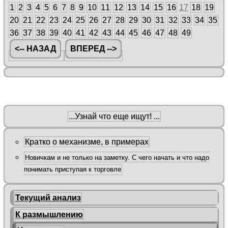
1
2
3
4
5
6
7
8
9
10
11
12
13
14
15
16
17
18
19
20
21
22
23
24
25
26
27
28
29
30
31
32
33
34
35
36
37
38
39
40
41
42
43
44
45
46
47
48
49
<-- НАЗАД
ВПЕРЕД -->
...Узнай что еще ищут! ...
Кратко о механизме, в примерах
Новичкам и не только на заметку. С чего начать и что надо
понимать приступая к торговле
Текущий анализ
К размышлению