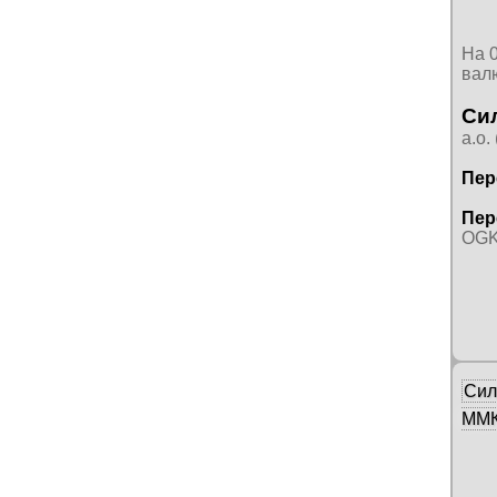
На 
вал
Си
а.о.
Пер
Пер
OGK2
Сил
ММК 