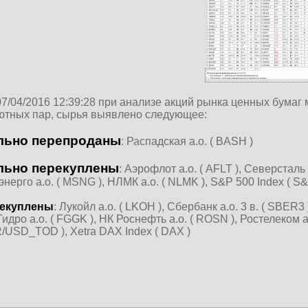
07/04/2016 12:39:28 при анализе акций рынка ценных бумаг
ютных пар, сырья выявлено следующее:
льно перепроданы
: Распадская а.о. ( BASH )
льно перекуплены
: Аэрофлот а.о. ( AFLT ), Северсталь
нерго а.о. ( MSNG ), НЛМК а.о. ( NLMK ), S&P 500 Index ( S
екуплены
: Лукойл а.о. ( LKOH ), Сбербанк а.о. 3 в. ( SBER3 
идро а.о. ( FGGK ), НК Роснефть а.о. ( ROSN ), Ростелеком
/USD_TOD ), Xetra DAX Index ( DAX )