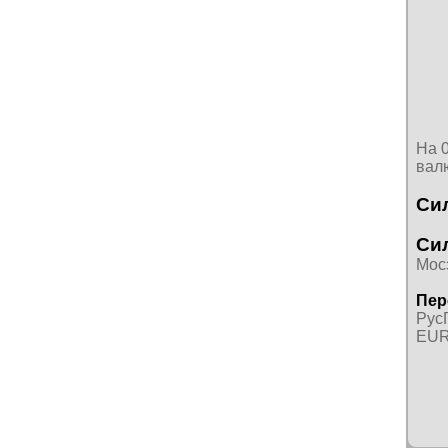
На 
вал
Си
Си
Мосэ
Пер
РусГ
EUR