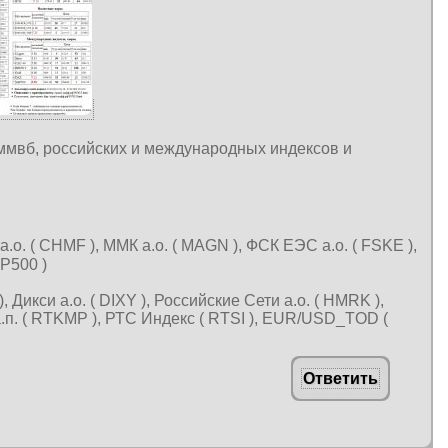
 ммвб, российских и международных индексов и
 а.о. ( CHMF ), ММК а.о. ( MAGN ), ФСК ЕЭС а.о. ( FSKE ),
&P500 )
), Дикси а.о. ( DIXY ), Российские Сети а.о. ( HMRK ),
 а.п. ( RTKMP ), РТС Индекс ( RTSI ), EUR/USD_TOD (
Ответить