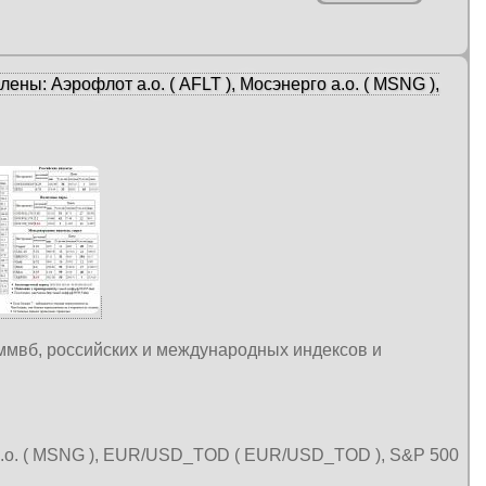
ны: Аэрофлот а.о. ( AFLT ), Мосэнерго а.о. ( MSNG ),
 ммвб, российских и международных индексов и
о а.о. ( MSNG ), EUR/USD_TOD ( EUR/USD_TOD ), S&P 500