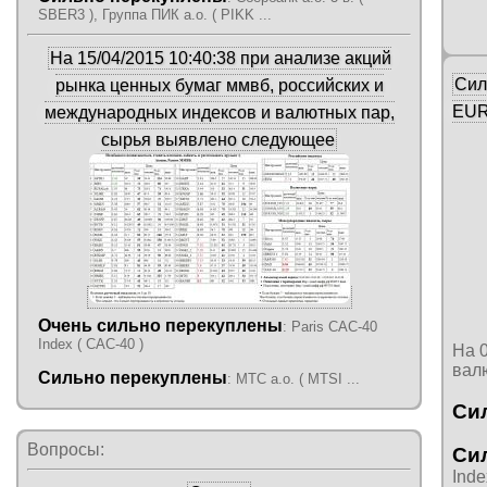
SBER3 ), Группа ПИК а.о. ( PIKK ...
На 15/04/2015 10:40:38 при анализе акций
Сил
рынка ценных бумаг ммвб, российских и
EUR
международных индексов и валютных пар,
сырья выявлено следующее
Очень сильно перекуплены
: Paris CAC-40
Index ( CAC-40 )
На 
вал
Сильно перекуплены
: МТС а.о. ( MTSI ...
Си
Вопросы:
Си
Inde