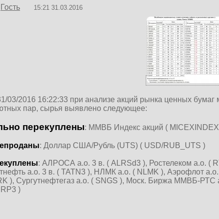
Гость
15:21 31.03.2016
31/03/2016 16:22:33 при анализе акций рынка ценных бумаг
ютных пар, сырья выявлено следующее:
льно перекуплены
: ММВБ Индекс акций ( MICEXINDEXC
епроданы
: Доллар США/Рубль (UTS) ( USD/RUB_UTS )
екуплены
: АЛРОСА а.о. 3 в. ( ALRSd3 ), Ростелеком а.о. ( 
атнефть а.о. 3 в. ( TATN3 ), НЛМК а.о. ( NLMK ), Аэрофлот а.о
 ), Сургутнефтегаз а.о. ( SNGS ), Моск. Биржа ММВБ-РТС а.о.
RP3 )