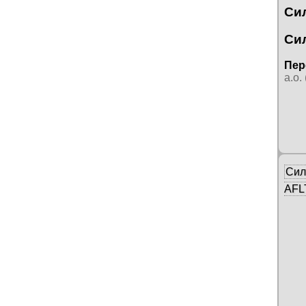
Си
Си
Пер
а.о.
Сил
AFLT