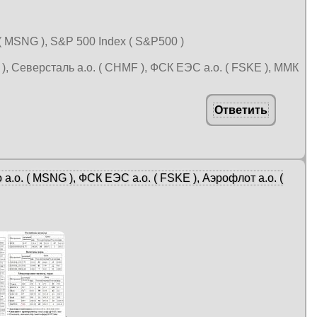
 ( MSNG ), S&P 500 Index ( S&P500 )
 ), Северсталь а.о. ( CHMF ), ФСК ЕЭС а.о. ( FSKE ), ММК
Ответить
.о. ( MSNG ), ФСК ЕЭС а.о. ( FSKE ), Аэрофлот а.о. (