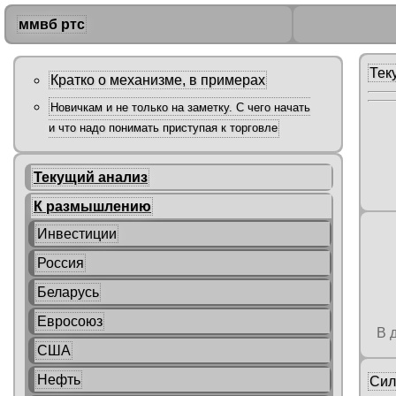
ммвб ртс
Тек
Кратко о механизме, в примерах
Новичкам и не только на заметку. С чего начать
и что надо понимать приступая к торговле
Текущий анализ
К размышлению
Инвестиции
Россия
Беларусь
Евросоюз
В 
США
Нефть
Сил