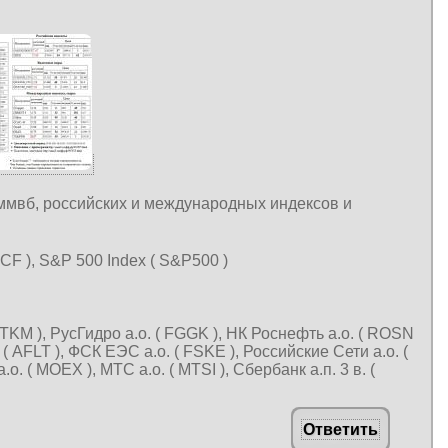
 ммвб, российских и международных индексов и
F ), S&P 500 Index ( S&P500 )
RTKM ), РусГидро а.о. ( FGGK ), НК Роснефть а.о. ( ROSN
. ( AFLT ), ФСК ЕЭС а.о. ( FSKE ), Российские Сети а.о. (
 ( MOEX ), МТС а.о. ( MTSI ), Сбербанк а.п. 3 в. (
Ответить