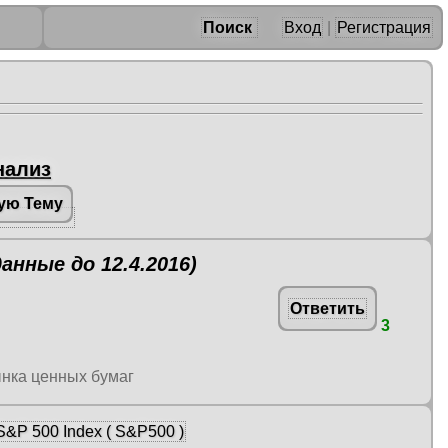
Поиск
Вход
|
Регистрация
нализ
ую Тему
анные до 12.4.2016)
Ответить
3
ынка ценных бумаг
&P 500 Index ( S&P500 )