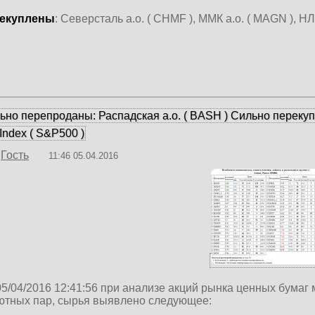
екуплены
: Северсталь а.о. ( CHMF ), ММК а.о. ( MAGN ), НЛ
ьно перепроданы: Распадская а.о. ( BASH ) Сильно перекупл
Index ( S&P500 )
Гость
11:46 05.04.2016
05/04/2016 12:41:56 при анализе акций рынка ценных бумаг
ютных пар, сырья выявлено следующее: