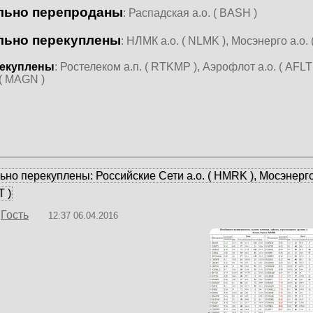
льно перепроданы
: Распадская а.о. ( BASH )
льно перекуплены
: НЛМК а.о. ( NLMK ), Мосэнерго а.о.
екуплены
: Ростелеком а.п. ( RTKMP ), Аэрофлот а.о. ( AFLT
 ( MAGN )
ьно перекуплены: Российские Сети а.о. ( HMRK ), Мосэнерго а
 )
Гость
12:37 06.04.2016