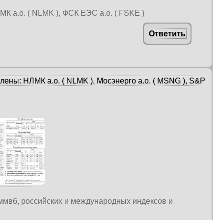
МК а.о. ( NLMK ), ФСК ЕЭС а.о. ( FSKE )
Ответить
ены: НЛМК а.о. ( NLMK ), Мосэнерго а.о. ( MSNG ), S&P
 ммвб, российских и международных индексов и