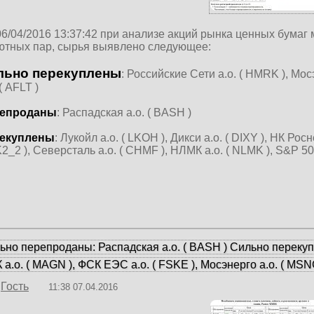
06/04/2016 13:37:42 при анализе акций рынка ценных бумаг
ютных пар, сырья выявлено следующее:
льно перекуплены
: Российские Сети а.о. ( HMRK ), Мо
 ( AFLT )
епроданы
: Распадская а.о. ( BASH )
екуплены
: Лукойл а.о. ( LKOH ), Дикси а.о. ( DIXY ), НК Рос
_2 ), Северсталь а.о. ( CHMF ), НЛМК а.о. ( NLMK ), S&P 50
ьно перепроданы: Распадская а.о. ( BASH ) Сильно перекупле
а.о. ( MAGN ), ФСК ЕЭС а.о. ( FSKE ), Мосэнерго а.о. ( MSN
Гость
11:38 07.04.2016