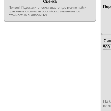
Оценка
Пер
Привет! Подскажите, если знаете, где можно найти
сравнение стоимости российских эмитентов со
стоимостью аналогичных ...
Сил
500 
На 
вал