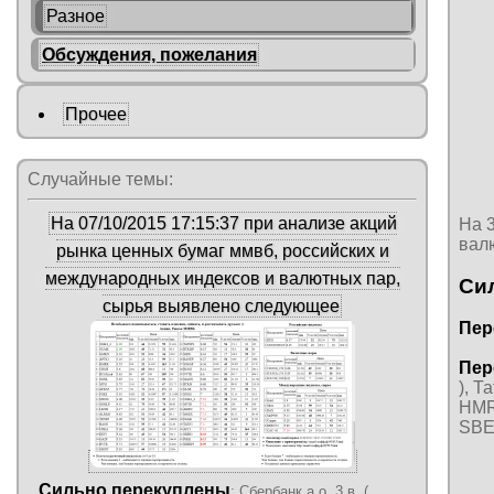
Разное
Обсуждения, пожелания
Прочее
Случайные темы:
На 07/10/2015 17:15:37 при анализе акций
На 
вал
рынка ценных бумаг ммвб, российских и
международных индексов и валютных пар,
Си
сырья выявлено следующее
Пер
Пер
), Т
HMRK
SBE
Сильно перекуплены
: Сбербанк а.о. 3 в. (