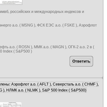
 ммвб, российских и международных индексов и
сэнерго а.о. ( MSNG ), ФСК ЕЭС а.о. ( FSKE ), Аэрофлот
нефть а.о. ( ROSN ), ММК а.о. ( MAGN ), ОГК-2 а.о. 2 в (
0 Index ( S&P500 )
Ответить
ны: Аэрофлот а.о. ( AFLT ), Северсталь а.о. ( CHMF ),
G ), НЛМК а.о. ( NLMK ), S&P 500 Index ( S&P500)